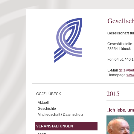
Direkt zum Inhalt
Gesellsc
Gesellschaft fü
Geschäftsstelle
23554 Lübeck
Fon 04 51 / 40 
E-Mail
gcjz@bet
Homepage
www.
2015
GCJZ LÜBECK
Aktuell
Geschichte
„Ich lebe, u
Mitgliedschaft / Datenschutz
VERANSTALTUNGEN