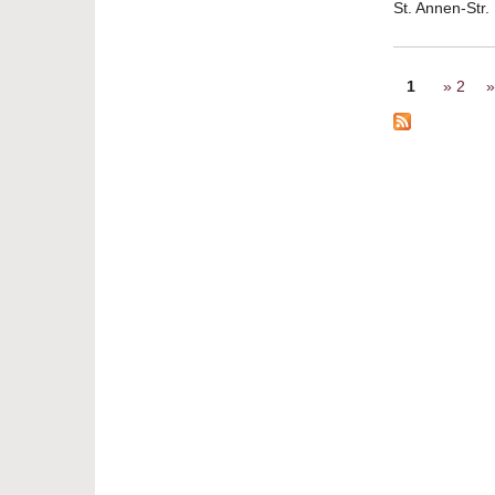
St. Annen-Str
Seiten
1
2