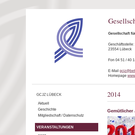
Direkt zum Inhalt
Gesellsc
Gesellschaft fü
Geschäftsstelle
23554 Lübeck
Fon 04 51 / 40 
E-Mail
gcjz@bet
Homepage
www.
2014
GCJZ LÜBECK
Aktuell
Geschichte
Gemütlicher 
Mitgliedschaft / Datenschutz
VERANSTALTUNGEN