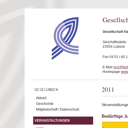
Direkt zum Inhalt
Gesellsc
Gesellschaft fü
Geschäftsstelle
23554 Lübeck
Fon 04 51 / 40 
E-Mail
gcjz@bet
Homepage
www.
2011
GCJZ LÜBECK
Aktuell
Geschichte
Veranstaltung
Mitgliedschaft / Datenschutz
Bedürftige J
VERANSTALTUNGEN