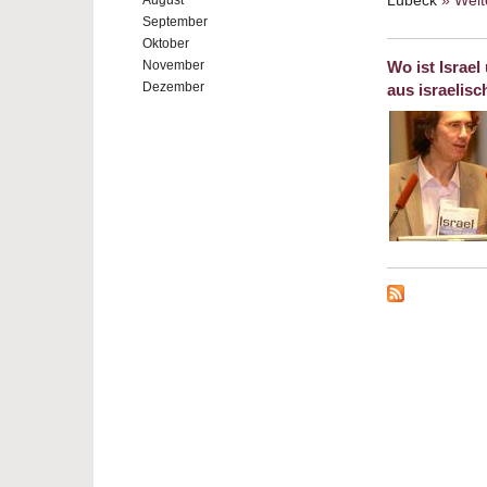
Lübeck
» Weit
August
September
Oktober
November
Wo ist Israe
Dezember
aus israelisc